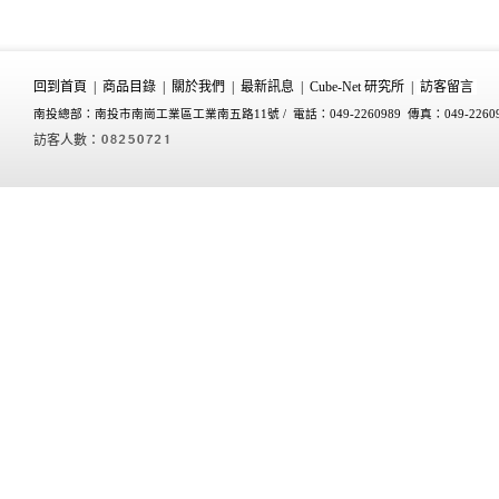
回到首頁
|
商品目錄
|
關於我們
|
最新訊息
|
Cube-Net 研究所
|
訪客留言
南投總部：南投市南崗工業區工業南五路11號 /
電話：049-2260989 傳真：049-2260
訪客人數：