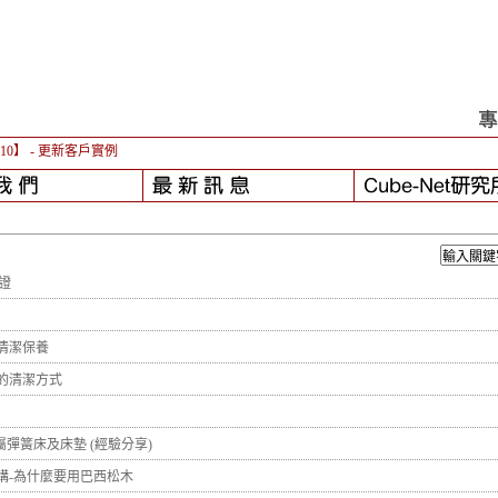
-10】
- 更新客戶實例
認證
清潔保養
的清潔方式
t專屬彈簧床及床墊 (經驗分享)
構-為什麼要用巴西松木