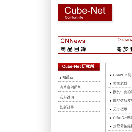
【2025-03
CertiPUR 
知識區
掀床危機
客戶實例照片
關於牛皮的
布料說明
關於透氣皮
如新計畫
尺寸標示
Cube-Ne
沙發骨架結