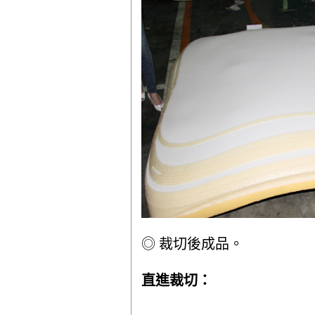
◎ 裁切後成品。
直進裁切：