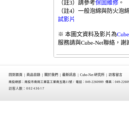
（註3）請參考
保固維修
。
（註4）一般泡綿與防火泡
試影片
※ 本圖文資料及影片為
Cube
服務請與Cube-Net聯絡，謝
回到首頁
|
商品目錄
|
關於我們
|
最新訊息
|
Cube-Net 研究所
|
訪客留言
南投總部：南投市南崗工業區工業南五路11號 /
電話：049-2260989 傳真：049-2260
訪客人數：