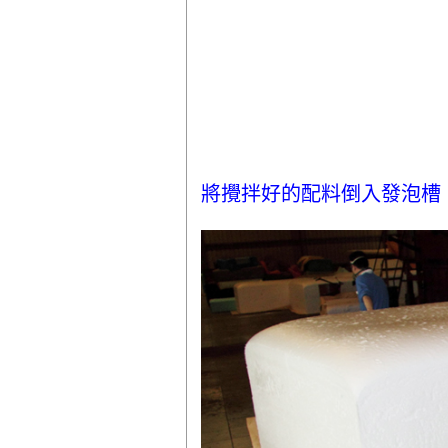
將攪拌好的配料倒入發泡槽