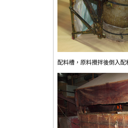
配料槽，原料攪拌後倒入配