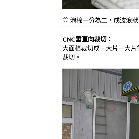
◎ 泡棉一分為二，成波浪狀
CNC垂直向裁切：
大面積裁切成一大片一大片
裁切。