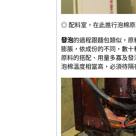
◎ 配料室，在此進行泡棉
發泡
的過程跟麵包類似，原
膨脹，依成份的不同，數十
原料的搭配、用量多寡及發
泡棉溫度相當高，必須待隔