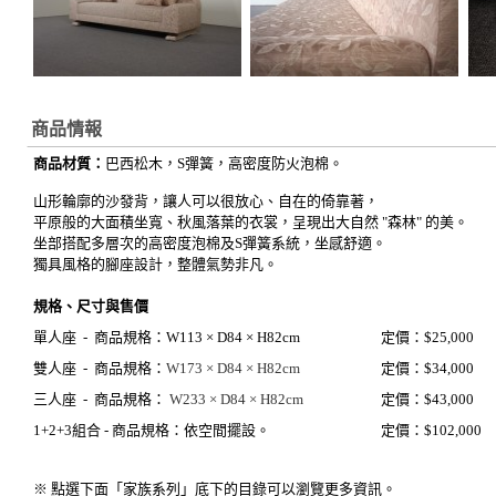
商品情報
商品材質：
巴西松木，S彈簧，高密度防火泡棉。
山形輪廓的沙發背，讓人可以很放心、自在的倚靠著，
平原般的大面積坐寬、秋風落葉的衣裳，呈現出大自然 "森林" 的美。
坐部搭配多層次的高密度泡棉及S彈簧系統，坐感舒適。
獨具風格的腳座設計，整體氣勢非凡。
規格、尺寸與售價
單人座 -
商品規格：
W113 × D84 × H82cm
定價：$25,000
雙人座 -
商品規格：
W173 × D84 × H82cm
定價：$34,000
三人座 -
商品規格：
W233 × D84 × H82cm
定價：$43,000
1+2+3組合 - 商品規格：依空間擺設。
定價：$102,000
※ 點選下面「家族系列」底下的目錄可以瀏覽更多資訊。