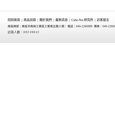
回到首頁
|
商品目錄
|
關於我們
|
最新訊息
|
Cube-Net 研究所
|
訪客留言
南投總部：南投市南崗工業區工業南五路11號 /
電話：049-2260989 傳真：049-2260
訪客人數：