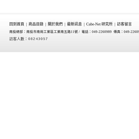
回到首頁
|
商品目錄
|
關於我們
|
最新訊息
|
Cube-Net 研究所
|
訪客留言
南投總部：南投市南崗工業區工業南五路11號 /
電話：049-2260989 傳真：049-2260
訪客人數：