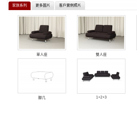
家族系列
更多圖片
客戶實例照片
單人座
雙人座
1+2+3
腳几