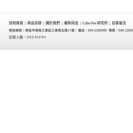
回到首頁
|
商品目錄
|
關於我們
|
最新訊息
|
Cube-Net 研究所
|
訪客留言
南投總部：南投市南崗工業區工業南五路11號 /
電話：049-2260989 傳真：049-2260
訪客人數：