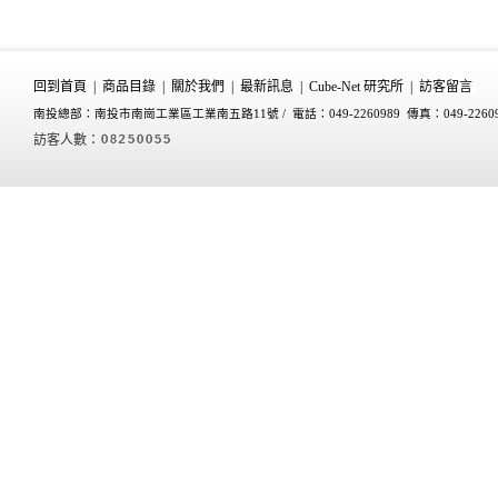
回到首頁
|
商品目錄
|
關於我們
|
最新訊息
|
Cube-Net 研究所
|
訪客留言
南投總部：南投市南崗工業區工業南五路11號 /
電話：049-2260989 傳真：049-2260
訪客人數：