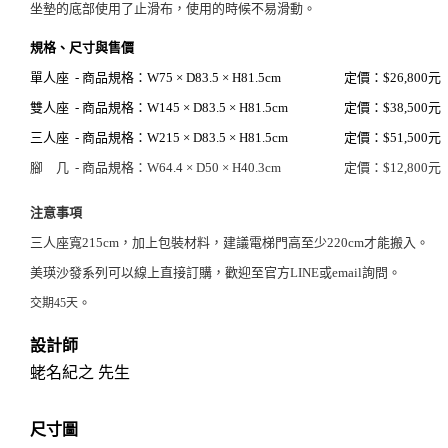
坐墊的底部使用了止滑布，使用的時候不易滑動。
規格、尺寸與售價
單人座
-
商品規格：W75 × D83.5 × H81.5cm
定價：$26
,8
00元
雙人座
-
商品規格：W145 × D83.5 × H81.5cm
定價：
$38
,5
00元
三人座
-
商品規格：W215 × D83.5 × H81.5cm
定價：$51
,5
00元
腳 几
-
商品規格：W64.4 × D50 × H40.3cm
定價：$12
,8
00元
注意事項
三人座寬215cm，加上包裝材料，建議電梯門高至少220cm才能搬入。
美瑛沙發系列可以線上直接訂購，歡迎至官方LINE或email詢問。
。
交期45天
設計師
蛯名紀之 先生
尺寸圖