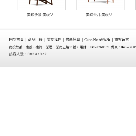
美瑛沙發 美瑛ソ...
美瑛茶几 美瑛リ...
回到首頁
|
商品目錄
|
關於我們
|
最新訊息
|
Cube-Net 研究所
|
訪客留言
南投總部：南投市南崗工業區工業南五路11號 /
電話：049-2260989 傳真：049-2260
訪客人數：