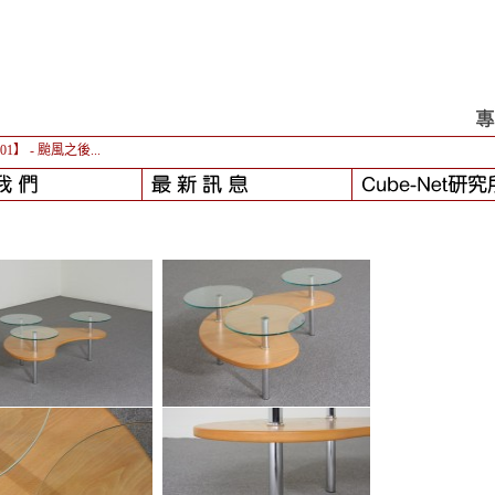
-01】
- 颱風之後...