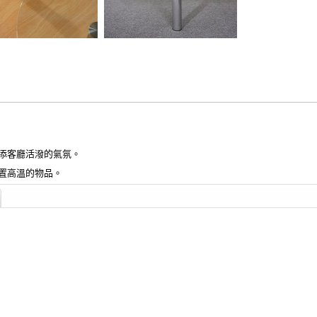
添客廳活潑的氣氛。
置高溫的物品。