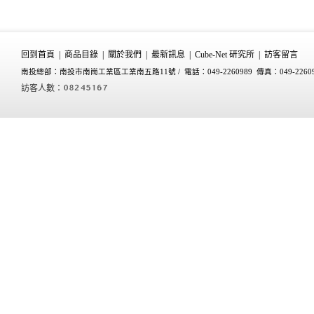
回到首頁
|
商品目錄
|
關於我們
|
最新訊息
|
Cube-Net 研究所
|
訪客留言
南投總部：南投市南崗工業區工業南五路11號 /
電話：049-2260989 傳真：049-2260
訪客人數：