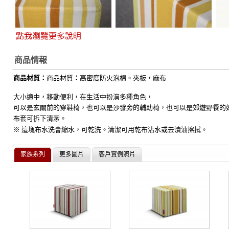
商品情報
商品材質：
商品材質
：
高密度防火泡棉。夾板，麻布
大小適中，移動便利，在生活中扮演多種角色，
可以是玄關前的穿鞋椅，也可以是沙發旁的輔助椅，
也可以是郊遊野餐的
布套可拆下清潔。
※ 這塊布水洗會縮水，可乾洗。清潔可用乾布沾水或去漬油擦拭。
家族系列
更多圖片
客戶實例照片