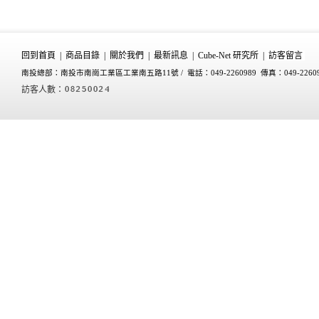
回到首頁
|
商品目錄
|
關於我們
|
最新訊息
|
Cube-Net 研究所
|
訪客留言
南投總部：南投市南崗工業區工業南五路11號 /
電話：049-2260989 傳真：049-2260
訪客人數：