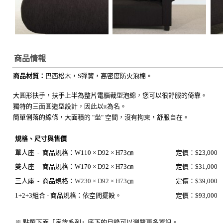
商品情報
商品材質：
巴西
松木，S彈簧，高密度防火泡棉。
大圓形扶手，扶手上半為整片電腦裁型泡綿，您可以很舒服的倚靠。
獨特的三面圓造型設計，因此以π為名。
簡單俐落的線條，大面積的 "坐" 空間，沒有拘束，舒服自在。
規格、尺寸與售價
單人座 -
商品規格：
W110 × D92 × H73㎝
定價：$23,000
雙人座 -
商品規格：
W170 × D92 × H73㎝
定價：$31,000
三人座 -
商品規格：
W230 × D92 × H73㎝
定價：$39,000
1+2+3組合 - 商品規格：
依空間擺設。
定價：$93,000
※ 點選下面「家族系列」底下的目錄可以瀏覽更多資訊。