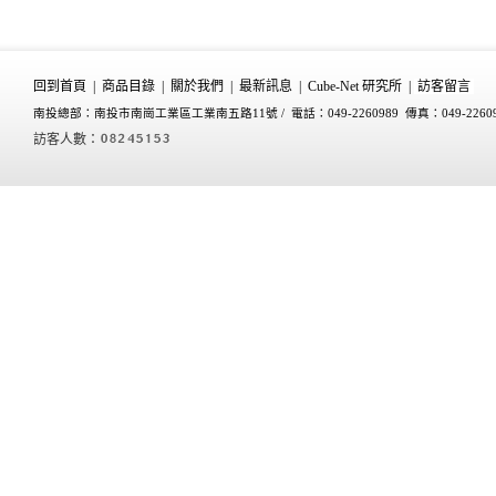
回到首頁
|
商品目錄
|
關於我們
|
最新訊息
|
Cube-Net 研究所
|
訪客留言
南投總部：南投市南崗工業區工業南五路11號 /
電話：049-2260989 傳真：049-2260
訪客人數：