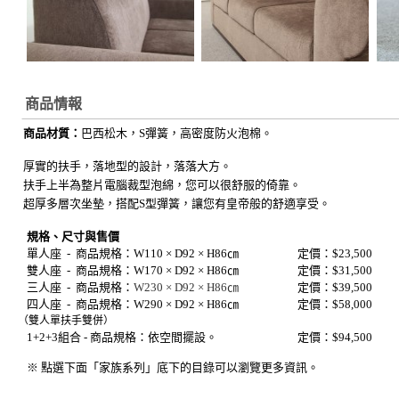
商品情報
商品材質：
巴西
松木，S彈簧，高密度防火泡棉。
厚實的扶手，落地型的設計，落落大方。
扶手上半為整片電腦裁型泡綿，您可以很舒服的倚靠。
超厚多層次坐墊，搭配S型彈簧，讓您有皇帝般的舒適享受。
規格、尺寸與售價
單人座 -
商品規格：
W110 × D92 × H86㎝
定價：$23,500
雙人座 -
商品規格：
W170 × D92 × H86㎝
定價：$31,500
三人座 -
商品規格：
W230 × D92 × H86㎝
定價：$39,500
四人座 -
商品規格：
W290 × D92 × H86㎝
定價：$58,000
（雙人單扶手雙併）
1+2+3組合 - 商品規格：依空間擺設。
定價：$94,500
※ 點選下面「家族系列」底下的目錄可以瀏覽更多資訊。