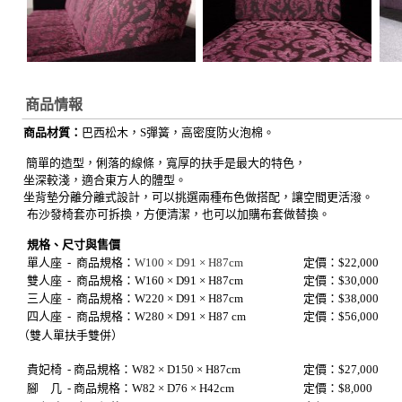
商品情報
商品材質：
巴西
松木，S彈簧，高密度防火泡棉。
簡單的造型，俐落的線條，寬厚的扶手是最大的特色，
坐深較淺，適合東方人的體型。
坐背墊分離分離式設計，可以挑選兩種布色做搭配，讓空間更活潑。
布沙發椅套亦可拆換，方便清潔，也可以加購布套做替換。
規格、尺寸與售價
單人座 -
商品規格：
W100 × D91 × H87cm
定價：$22,000
雙人座 -
商品規格：
W160 × D91 × H87cm
定價：$30,000
三人座 -
商品規格：
W220 × D91 × H87
cm
定價：$38,000
四人座 - 商品規格：W280
×
D91
×
H87 cm
定價：$56,000
（雙人單扶手雙併）
貴妃椅
-
商品規格：W82 × D150 × H87cm
定價：$27,000
腳 几
-
商品規格：W82 × D76 × H42
cm
定價：$8,000