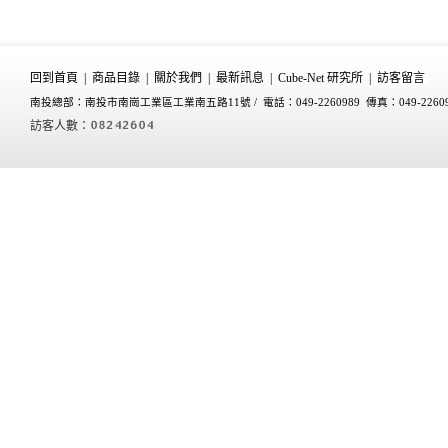
回到首頁
|
商品目錄
|
關於我們
|
最新訊息
|
Cube-Net 研究所
|
訪客留言
南投總部：南投市南崗工業區工業南五路11號 /
電話：049-2260989 傳真：049-2260
訪客人數：