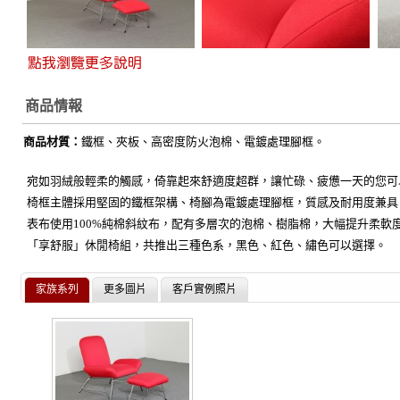
商品情報
商品材質：
鐵框、夾板、高密度防火泡棉、電鍍處理腳框。
宛如羽絨般輕柔的觸感，倚靠起來舒適度超群，讓忙碌、疲憊一天的您可
椅框主體採用堅固的鐵框架構、椅腳為電鍍處理腳框，質感及耐用度兼具
表布使用100%純棉斜紋布，配有多層次的泡棉、樹脂棉，大幅提升柔軟
「享舒服」休閒椅組，共推出三種色系，黑色、紅色、繡色可以選擇。
家族系列
更多圖片
客戶實例照片