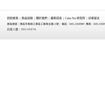
回到首頁
|
商品目錄
|
關於我們
|
最新訊息
|
Cube-Net 研究所
|
訪客留言
南投總部：南投市南崗工業區工業南五路11號 /
電話：049-2260989 傳真：049-2260
訪客人數：