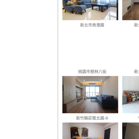
新北市商港路
新
桃園市樹林八街
新
新竹縣莊敬北路-B