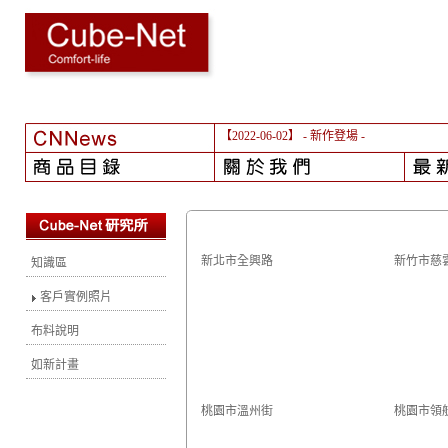
【2022-05-13】
- 更新客戶實例
新北市全興路
新竹市慈
知識區
客戶實例照片
布料說明
如新計畫
桃園市溫州街
桃園市領