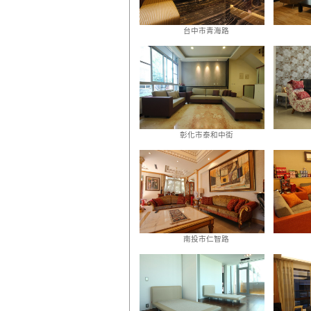
台中市青海路
彰化市泰和中街
南投市仁智路