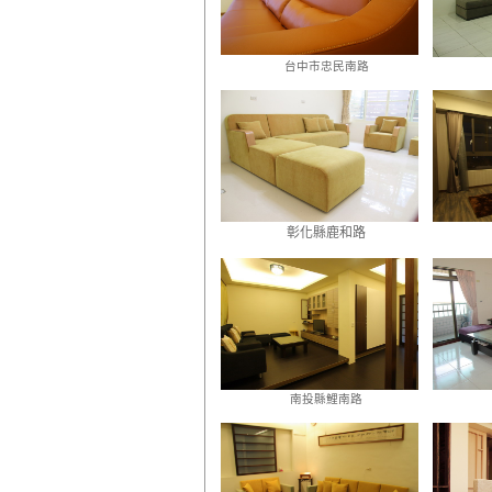
台中市忠民南路
彰化縣鹿和路
南投縣鯉南路