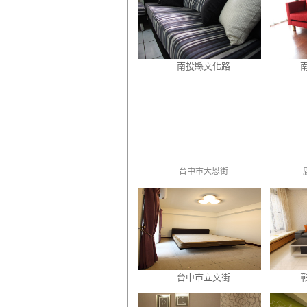
南投縣文化路
台中市大恩街
台中市立文街