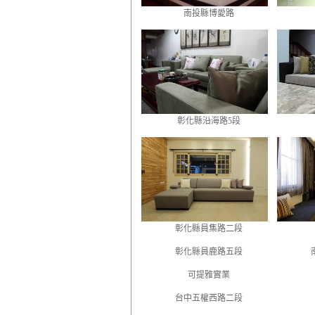
南投縣博愛路
彰化縣沿海路5段
彰化縣員集路二段
彰化縣員鹿路五段
可提雅實業
台中五權西路二段