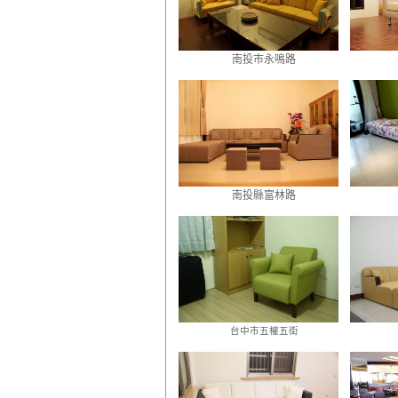
南投市永鳴路
南投縣富林路
台中市五權五街