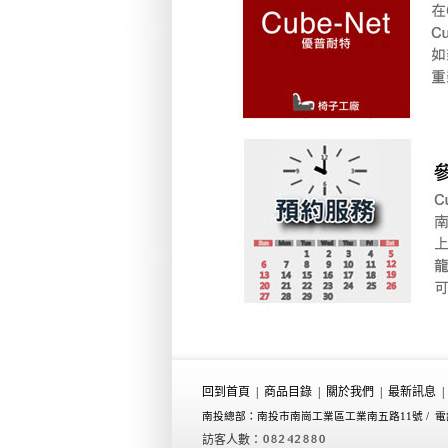
回到首頁
|
商品目錄
|
關於我們
|
最新訊息
|
南投總部：南投市南崗工業區工業南五路11號 /
電話
訪客人數：