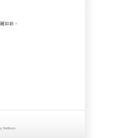
By
Net
boss