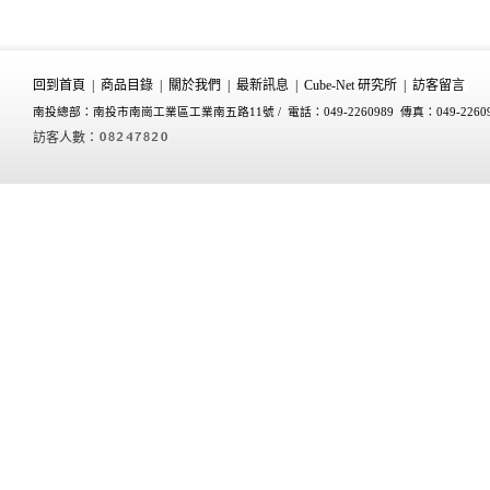
回到首頁
|
商品目錄
|
關於我們
|
最新訊息
|
Cube-Net 研究所
|
訪客留言
南投總部：南投市南崗工業區工業南五路11號 /
電話：049-2260989 傳真：049-2260
訪客人數：